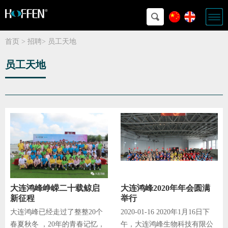
首页
>
招聘
>
员工天地
员工天地
大连鸿峰峥嵘二十载鲸启
大连鸿峰2020年年会圆满
新征程
举行
大连鸿峰已经走过了整整20个
2020-01-16 2020年1月16日下
春夏秋冬 ，20年的青春记忆，
午，大连鸿峰生物科技有限公