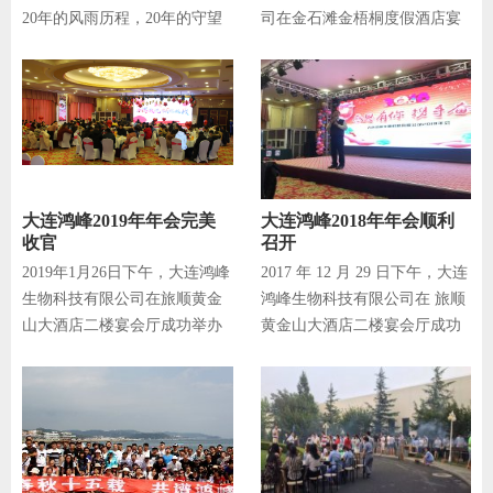
20年的风雨历程，20年的守望
司在金石滩金梧桐度假酒店宴
相助。回望来时路，雄关漫道
会厅成功举办2020年年会，鸿
真如铁。我们了解生命，关爱
峰全体高管及员工应邀出席。
生命，让生命读懂生命。试看
年会以“情聚鸿峰，共赢未
脚下途，而今迈步
来”为主题，隋教授代表
大连鸿峰2019年年会完美
大连鸿峰2018年年会顺利
收官
召开
2019年1月26日下午，大连鸿峰
2017 年 12 月 29 日下午，大连
生物科技有限公司在旅顺黄金
鸿峰生物科技有限公司在 旅顺
山大酒店二楼宴会厅成功举办
黄金山大酒店二楼宴会厅成功
2019年年会，会议采用评优表
举办2018年年会，会议采用 文
彰、文艺汇演与聚餐形式，公
艺汇演 + 聚餐形式， 公司股
司股东、高管、鸿峰全体员工
东、高管、鸿峰全体员工、山
应邀出席。隋教授发表新年贺
东蒜都领导、各博
词，文艺演出以员工自发组织
的16个节目先后登台喝，2019